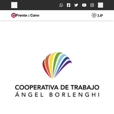
Buscar:
3.8º