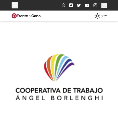
Buscar:
3.5º