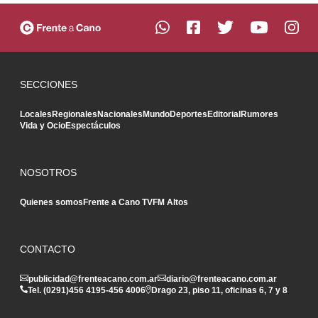
SECCIONES
Locales
Regionales
Nacionales
Mundo
Deportes
Editorial
Rumores
Vida y Ocio
Espectáculos
NOSOTROS
Quienes somos
Frente a Cano TV
FM Altos
CONTACTO
publicidad@frenteacano.com.ar
diario@frenteacano.com.ar
Tel. (0291)
456 4195
-
456 4006
Drago 23, piso 11, oficinas 6, 7 y 8