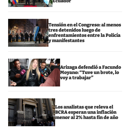
Ecuador
Tensión en el Congreso: al menos
tres detenidos luego de
enfrentamientos entre la Policía
y manifestantes
Arizaga defendió a Facundo
Moyano: “Tuve un brote, lo
voy a trabajar”
Los analistas que releva el
BCRA esperan una inflación
menor al 2% hasta fin de año