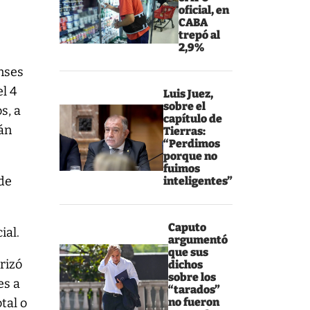
oficial, en
CABA
trepó al
2,9%
nses
el 4
Luis Juez,
sobre el
s, a
capítulo de
rán
Tierras:
“Perdimos
porque no
fuimos
 de
inteligentes”
Caputo
ial.
argumentó
que sus
rizó
dichos
sobre los
es a
“tarados”
tal o
no fueron