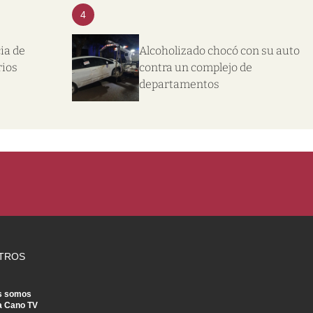
4
ia de
Alcoholizado chocó con su auto
rios
contra un complejo de
departamentos
TROS
s somos
a Cano TV