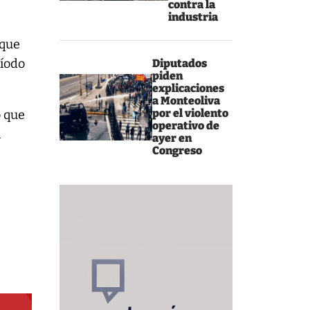
contra la
industria
 que
ríodo
Diputados
piden
explicaciones
a Monteoliva
por el violento
o que
operativo de
n
ayer en
Congreso