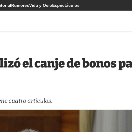
torial
Rumores
Vida y Ocio
Espectáculos
alizó el canje de bonos 
ene cuatro artículos.