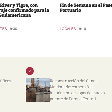
 River y Tigre, con
Fin de Semana en el Pas
raje confirmado para la
Portuario
 Sudamericana
-
-
TES
19:36
LOCALES
19:10
2
tíficos
Reconstrucción del Canal
l
Maldonado: comenzó la
instalación de vigas del nuevo
puente de Pampa Central