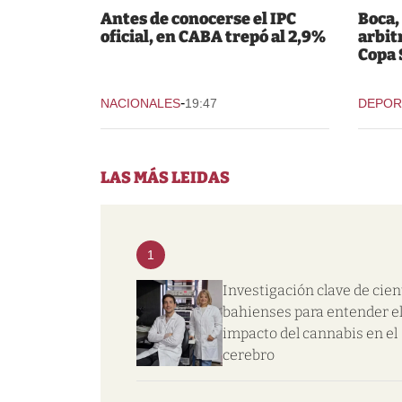
Antes de conocerse el IPC
Boca,
oficial, en CABA trepó al 2,9%
arbit
Copa
-
NACIONALES
19:47
DEPOR
LAS MÁS LEIDAS
1
Investigación clave de cien
bahienses para entender e
impacto del cannabis en el
cerebro