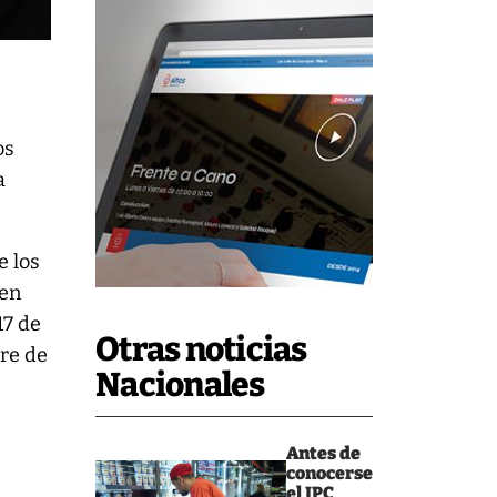
os
a
e los
 en
17 de
Otras noticias
bre de
Nacionales
Antes de
conocerse
el IPC