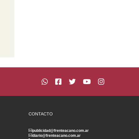
CONTACTO
publicidad@frenteacano.com.ar
diario@frenteacano.com.ar