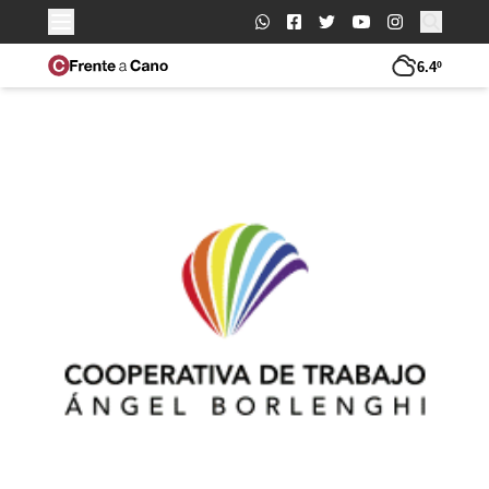
Buscar:
6.4º