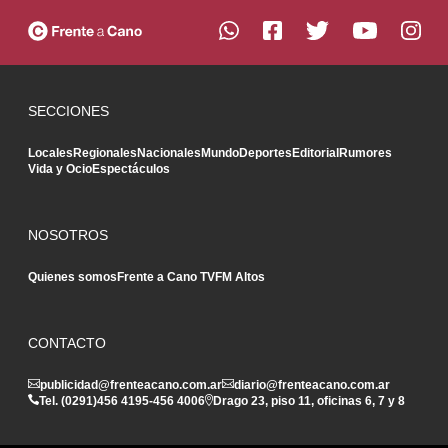
SECCIONES
Locales
Regionales
Nacionales
Mundo
Deportes
Editorial
Rumores
Vida y Ocio
Espectáculos
NOSOTROS
Quienes somos
Frente a Cano TV
FM Altos
CONTACTO
publicidad@frenteacano.com.ar
diario@frenteacano.com.ar
Tel. (0291)
456 4195
-
456 4006
Drago 23, piso 11, oficinas 6, 7 y 8