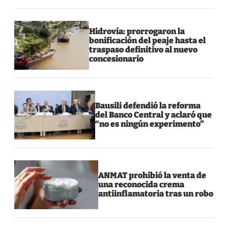
Hidrovía: prorrogaron la
bonificación del peaje hasta el
traspaso definitivo al nuevo
concesionario
Bausili defendió la reforma
del Banco Central y aclaró que
“no es ningún experimento”
ANMAT prohibió la venta de
una reconocida crema
antiinflamatoria tras un robo