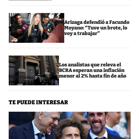
Arizaga defendió a Facundo
Moyano: “Tuve un brote, lo
voy a trabajar”
Los analistas que releva el
BCRA esperan una inflación
menor al 2% hasta fin de año
TE PUEDE INTERESAR