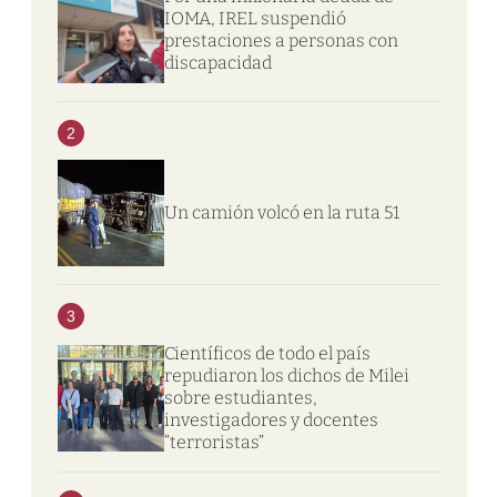
IOMA, IREL suspendió
prestaciones a personas con
discapacidad
2
Un camión volcó en la ruta 51
3
Científicos de todo el país
repudiaron los dichos de Milei
sobre estudiantes,
investigadores y docentes
“terroristas”