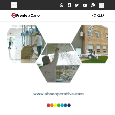
Buscar:
3.8º