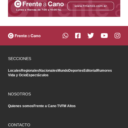
SECCIONES
Locales
Regionales
Nacionales
Mundo
Deportes
Editorial
Rumores
Vida y Ocio
Espectáculos
NOSOTROS
Quienes somos
Frente a Cano TV
FM Altos
CONTACTO