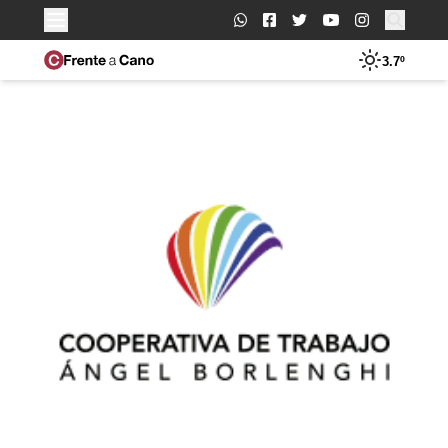
Buscar:
3.7º