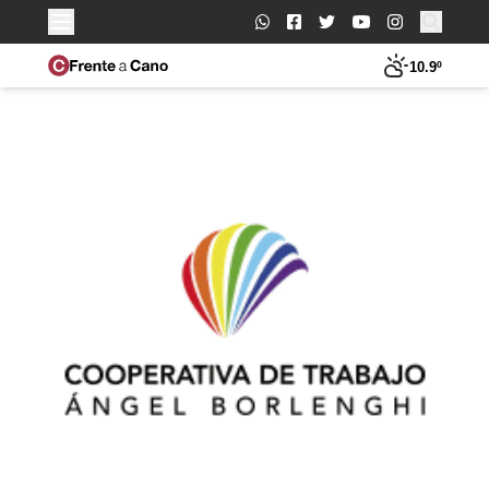
Buscar:
10.9º