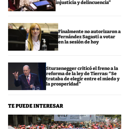
injusticia y delincuencia”
Finalmente no autorizaron a
Fernández Sagasti a votar
en la sesión de hoy
Sturzenegger criticó el freno a la
reforma de la ley de Tierras: “Se
trataba de elegir entre el miedo y
la prosperidad”
TE PUEDE INTERESAR