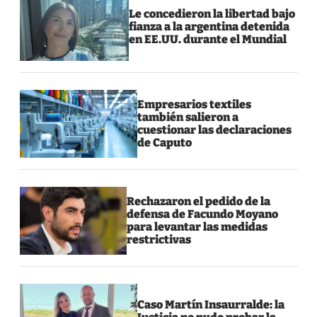
Le concedieron la libertad bajo
fianza a la argentina detenida
en EE.UU. durante el Mundial
Empresarios textiles
también salieron a
cuestionar las declaraciones
de Caputo
Rechazaron el pedido de la
defensa de Facundo Moyano
para levantar las medidas
restrictivas
Caso Martín Insaurralde: la