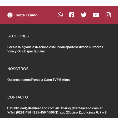
SECCIONES
Locales
Regionales
Nacionales
Mundo
Deportes
Editorial
Rumores
Vida y Ocio
Espectáculos
NOSOTROS
Quienes somos
Frente a Cano TV
FM Altos
CONTACTO
publicidad@frenteacano.com.ar
diario@frenteacano.com.ar
Tel. (0291)
456 4195
-
456 4006
Drago 23, piso 11, oficinas 6, 7 y 8