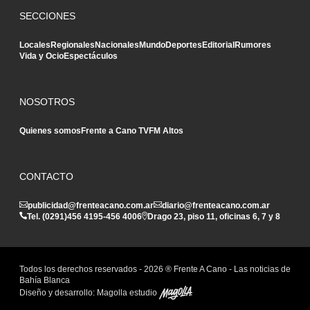
SECCIONES
Locales
Regionales
Nacionales
Mundo
Deportes
Editorial
Rumores
Vida y Ocio
Espectáculos
NOSOTROS
Quienes somos
Frente a Cano TV
FM Altos
CONTACTO
publicidad@frenteacano.com.ar
diario@frenteacano.com.ar
Tel. (0291)
456 4195
-
456 4006
Drago 23, piso 11, oficinas 6, 7 y 8
Todos los derechos reservados -
2026
® Frente A Cano - Las noticias de
Bahía Blanca
Diseño y desarrollo:
Magolla estudio