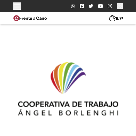
Buscar:
6.7º