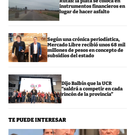
Rutas: la plata se coloca en
instrumentos financieros en
lugar de hacer asfalto
Según una crónica periodística,
Mercado Libre recibió unos 68 mil
millones de pesos en concepto de
subsidios del estado
Dijo Balbín que la UCR
“saldrá a competir en cada
rincón de la provincia”
TE PUEDE INTERESAR