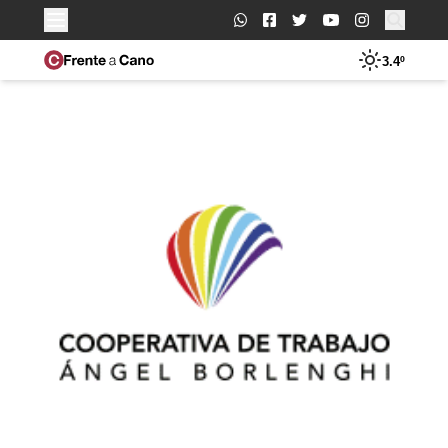
Buscar:
3.4º