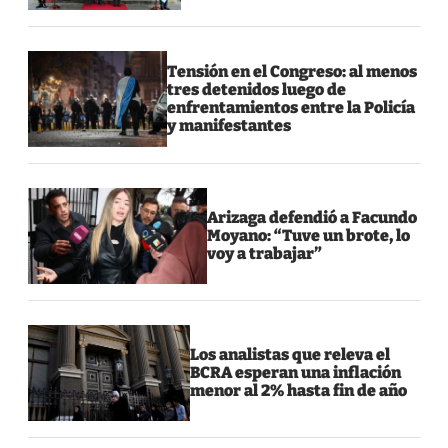
Tensión en el Congreso: al menos
tres detenidos luego de
enfrentamientos entre la Policía
y manifestantes
Arizaga defendió a Facundo
Moyano: “Tuve un brote, lo
voy a trabajar”
Los analistas que releva el
BCRA esperan una inflación
menor al 2% hasta fin de año