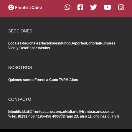
SECCIONES
Locales
Regionales
Nacionales
Mundo
Deportes
Editorial
Rumores
Vida y Ocio
Espectáculos
NOSOTROS
Quienes somos
Frente a Cano TV
FM Altos
CONTACTO
publicidad@frenteacano.com.ar
diario@frenteacano.com.ar
Tel. (0291)
456 4195
-
456 4006
Drago 23, piso 11, oficinas 6, 7 y 8