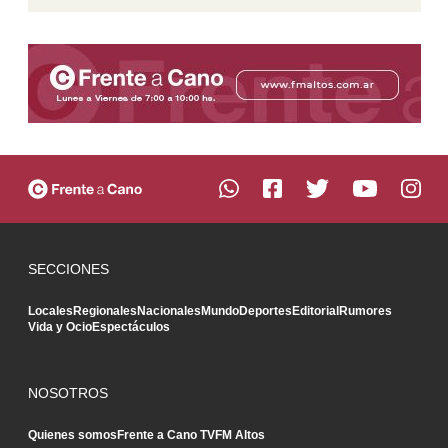
SECCIONES
Locales
Regionales
Nacionales
Mundo
Deportes
Editorial
Rumores
Vida y Ocio
Espectáculos
NOSOTROS
Quienes somos
Frente a Cano TV
FM Altos