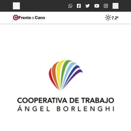
Buscar:
7.2º