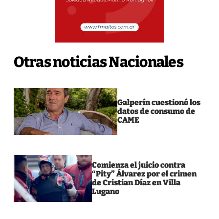
Otras noticias Nacionales
Galperín cuestionó los
datos de consumo de
CAME
Comienza el juicio contra
“Pity” Álvarez por el crimen
de Cristian Díaz en Villa
Lugano