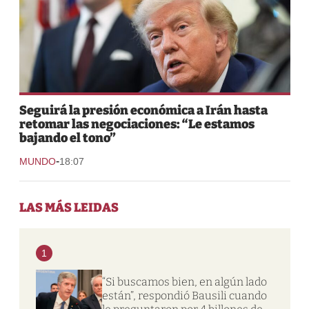
Seguirá la presión económica a Irán hasta
retomar las negociaciones: “Le estamos
bajando el tono”
-
MUNDO
18:07
LAS MÁS LEIDAS
1
“Si buscamos bien, en algún lado
están”, respondió Bausili cuando