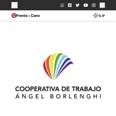
Buscar:
0.4º