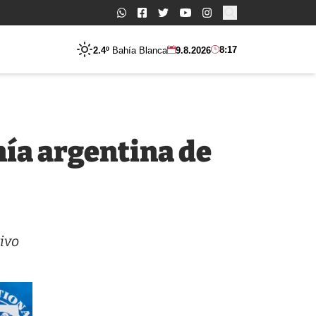
Buscar:
8:17
2.4º
Bahía Blanca
9.8.2026
mía argentina de
ivo