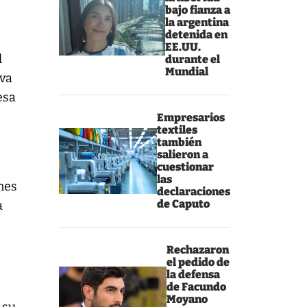
bajo fianza a
la argentina
detenida en
EE.UU.
l
durante el
Mundial
eva
esa
Empresarios
textiles
también
salieron a
cuestionar
las
ones
declaraciones
de Caputo
a
Rechazaron
e
el pedido de
la defensa
de Facundo
Moyano