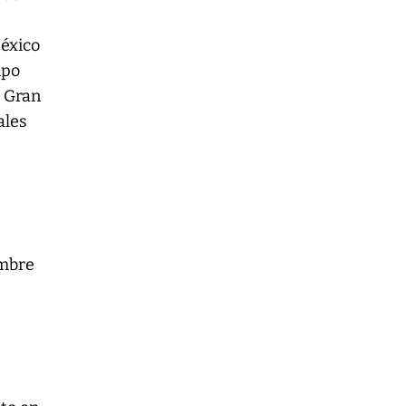
México
ipo
a Gran
ales
umbre