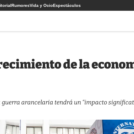
torial
Rumores
Vida y Ocio
Espectáculos
recimiento de la econo
a guerra arancelaria tendrá un “impacto significat