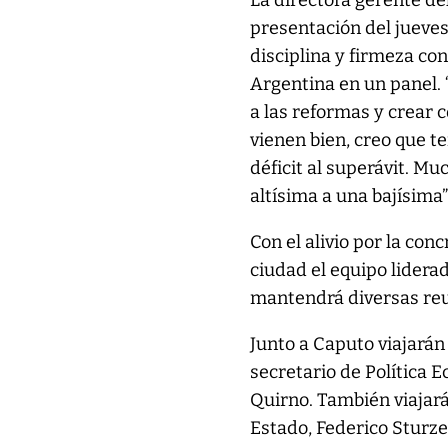
La directora gerente de
presentación del jueve
disciplina y firmeza con
Argentina en un panel. 
a las reformas y crear 
vienen bien, creo que t
déficit al superávit. M
altísima a una bajísima”,
Con el alivio por la con
ciudad el equipo lidera
mantendrá diversas reun
Junto a Caputo viajarán 
secretario de Política E
Quirno. También viajará
Estado, Federico Sturz