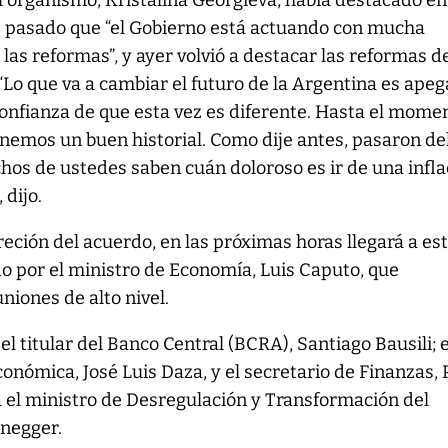
l organismo, Kristalina Georgieva, había destacado en
s pasado que “el Gobierno está actuando con mucha
 las reformas”, y ayer volvió a destacar las reformas de
“Lo que va a cambiar el futuro de la Argentina es ape
confianza de que esta vez es diferente. Hasta el mome
enemos un buen historial. Como dije antes, pasaron de
uchos de ustedes saben cuán doloroso es ir de una infl
 dijo.
creción del acuerdo, en las próximas horas llegará a es
do por el ministro de Economía, Luis Caputo, que
iones de alto nivel.
el titular del Banco Central (BCRA), Santiago Bausili; e
conómica, José Luis Daza, y el secretario de Finanzas, 
 el ministro de Desregulación y Transformación del
enegger.