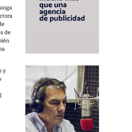
Banga
ctora
de
es de
bién
na
s y
o
l