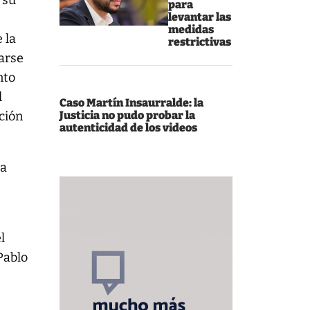
 su
para
levantar las
medidas
 la
restrictivas
garse
nto
l
Caso Martín Insaurralde: la
ación
Justicia no pudo probar la
autenticidad de los videos
ta
l
Pablo