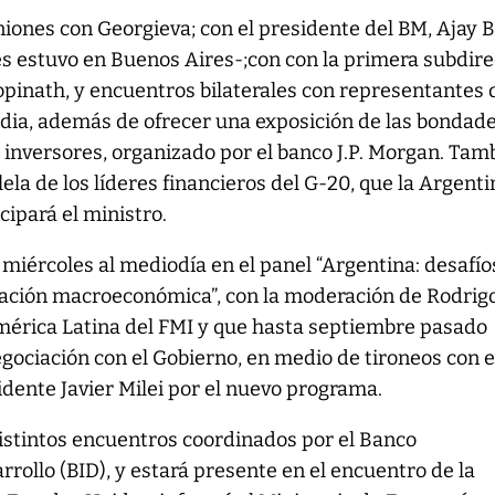
ones con Georgieva; con el presidente del BM, Ajay 
es estuvo en Buenos Aires-;con con la primera subdire
opinath, y encuentros bilaterales con representantes 
ndia, además de ofrecer una exposición de las bondad
inversores, organizado por el banco J.P. Morgan. Tam
ela de los líderes financieros del G-20, que la Argenti
icipará el ministro.
 miércoles al mediodía en el panel “Argentina: desafío
ización macroeconómica”, con la moderación de Rodrig
América Latina del FMI y que hasta septiembre pasado
negociación con el Gobierno, en medio de tironeos con e
idente Javier Milei por el nuevo programa.
istintos encuentros coordinados por el Banco
rollo (BID), y estará presente en el encuentro de la