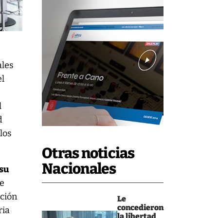
ales
el
l
d
los
Otras noticias
Nacionales
 su
ue
ación
Le
concedieron
ria
la libertad