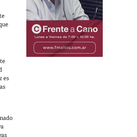
te
 que
nte
d
z es
ías
onado
va
vas