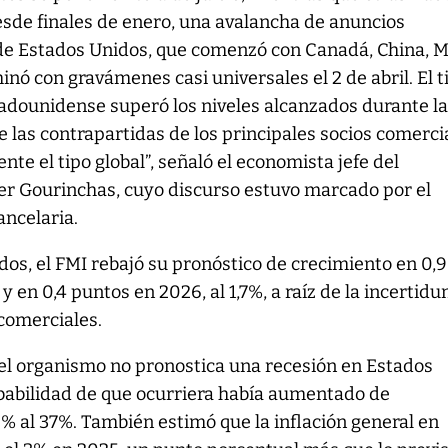
esde finales de enero, una avalancha de anuncios
 de Estados Unidos, que comenzó con Canadá, China, 
minó con gravámenes casi universales el 2 de abril. El t
tadounidense superó los niveles alcanzados durante l
 las contrapartidas de los principales socios comerci
nte el tipo global”, señaló el economista jefe del
ier Gourinchas, cuyo discurso estuvo marcado por el
ancelaria.
os, el FMI rebajó su pronóstico de crecimiento en 0,9
 y en 0,4 puntos en 2026, al 1,7%, a raíz de la incertid
 comerciales.
el organismo no pronostica una recesión en Estados
obabilidad de que ocurriera había aumentado de
 al 37%. También estimó que la inflación general en