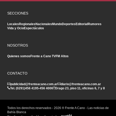
SECCIONES
Locales
Regionales
Nacionales
Mundo
Deportes
Editorial
Rumores
Vida y Ocio
Espectáculos
NOSOTROS
Quienes somos
Frente a Cano TV
FM Altos
CONTACTO
publicidad@frenteacano.com.ar
diario@frenteacano.com.ar
Tel. (0291)
456 4195
-
456 4006
Drago 23, piso 11, oficinas 6, 7 y 8
Todos los derechos reservados -
2026
® Frente A Cano - Las noticias de
Bahía Blanca