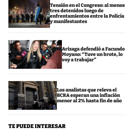
Tensión en el Congreso: al menos
tres detenidos luego de
enfrentamientos entre la Policía
y manifestantes
Arizaga defendió a Facundo
Moyano: “Tuve un brote, lo
voy a trabajar”
Los analistas que releva el
BCRA esperan una inflación
menor al 2% hasta fin de año
TE PUEDE INTERESAR