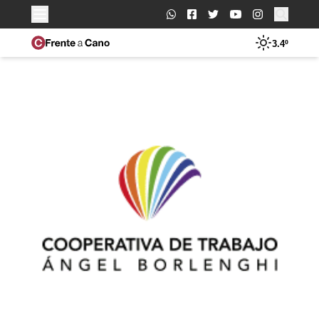
Buscar:
3.4º