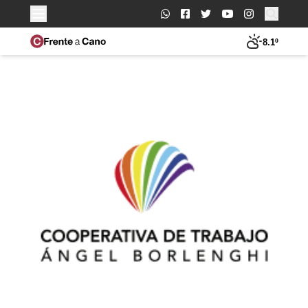
Buscar:
8.1º