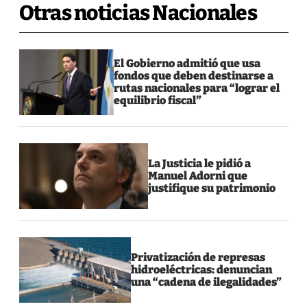
Otras noticias Nacionales
El Gobierno admitió que usa
fondos que deben destinarse a
rutas nacionales para “lograr el
equilibrio fiscal”
La Justicia le pidió a
Manuel Adorni que
justifique su patrimonio
Privatización de represas
hidroeléctricas: denuncian
una “cadena de ilegalidades”