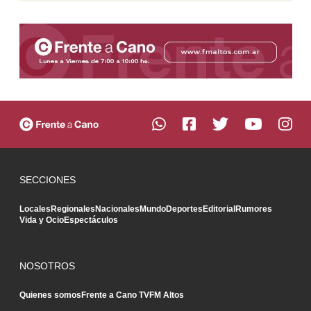
SECCIONES
Locales
Regionales
Nacionales
Mundo
Deportes
Editorial
Rumores
Vida y Ocio
Espectáculos
NOSOTROS
Quienes somos
Frente a Cano TV
FM Altos