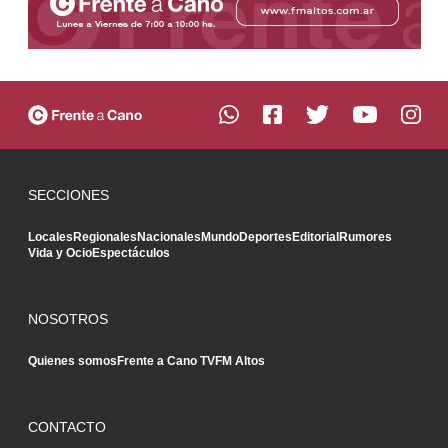
SECCIONES
Locales
Regionales
Nacionales
Mundo
Deportes
Editorial
Rumores
Vida y Ocio
Espectáculos
NOSOTROS
Quienes somos
Frente a Cano TV
FM Altos
CONTACTO