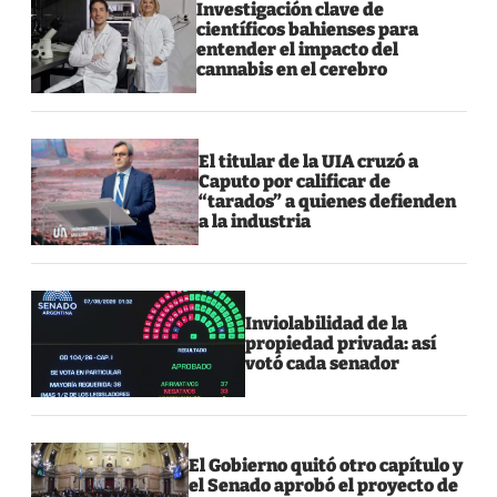
Investigación clave de
científicos bahienses para
entender el impacto del
cannabis en el cerebro
El titular de la UIA cruzó a
Caputo por calificar de
“tarados” a quienes defienden
a la industria
Inviolabilidad de la
propiedad privada: así
votó cada senador
El Gobierno quitó otro capítulo y
el Senado aprobó el proyecto de