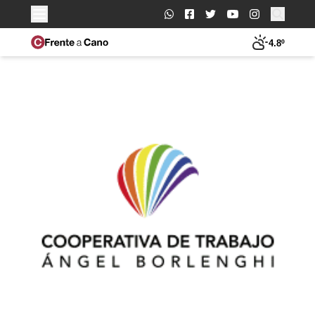
Buscar:
4.8º