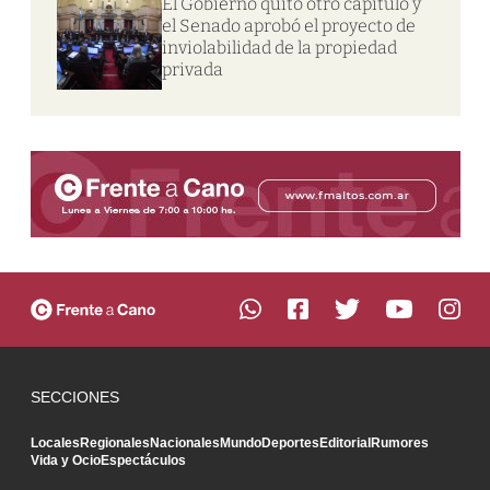
El Gobierno quitó otro capítulo y
el Senado aprobó el proyecto de
inviolabilidad de la propiedad
privada
SECCIONES
Locales
Regionales
Nacionales
Mundo
Deportes
Editorial
Rumores
Vida y Ocio
Espectáculos