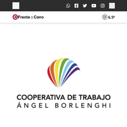
Buscar:
6.5º