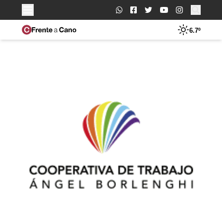
Buscar:
6.7º