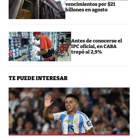
vencimientos por $21
billones en agosto
Antes de conocerse el
IPC oficial, en CABA
trepó al 2,9%
TE PUEDE INTERESAR