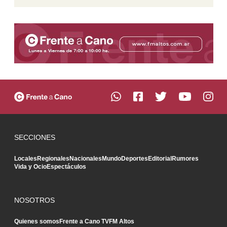
SECCIONES
Locales
Regionales
Nacionales
Mundo
Deportes
Editorial
Rumores
Vida y Ocio
Espectáculos
NOSOTROS
Quienes somos
Frente a Cano TV
FM Altos