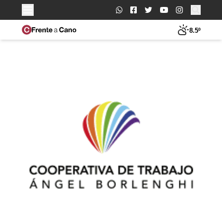
Buscar:
8.5º