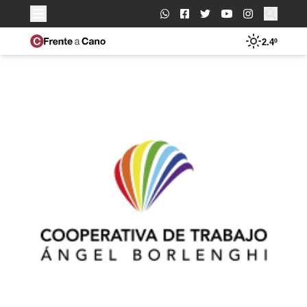
Buscar:
2.4º