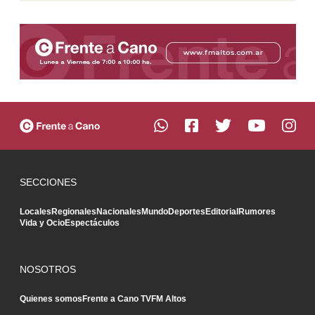
SECCIONES
Locales
Regionales
Nacionales
Mundo
Deportes
Editorial
Rumores
Vida y Ocio
Espectáculos
NOSOTROS
Quienes somos
Frente a Cano TV
FM Altos