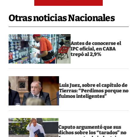
Otras noticias Nacionales
Antes de conocerse el
IPC oficial, en CABA
trepó al 2,9%
Luis Juez, sobre el capítulo de
Tierras: “Perdimos porque no
fuimos inteligentes”
Caputo argumentó que sus
dichos sobre los “tarados” no