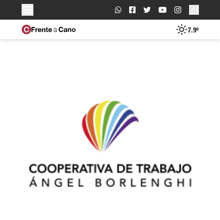
Buscar:
7.9º