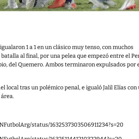
igualaron 1 a 1 en un clásico muy tenso, con muchos
batalla al final, por una pelea que empezó entre el Pe
Tobio, del Quemero. Ambos terminaron expulsados por 
el local tras un polémico penal, e igualó Jalil Elías con
 área.
SPNFutbolArg/status/1632537303506911234?s=20
SPNFutbolArg/status/1632511441210322944?s=20