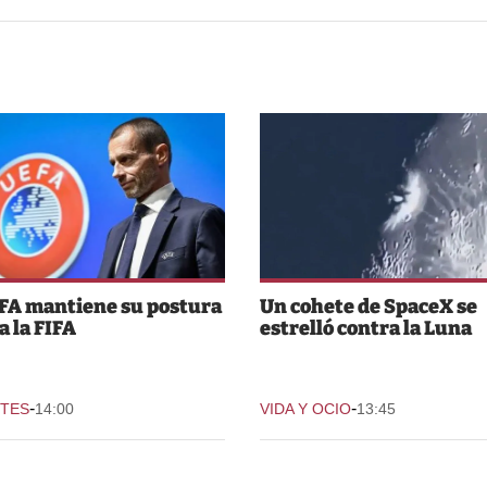
FA mantiene su postura
Un cohete de SpaceX se
a la FIFA
estrelló contra la Luna
-
-
TES
14:00
VIDA Y OCIO
13:45