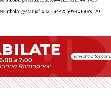
SPNFutbolArg/status/1632518442350940160?s=20