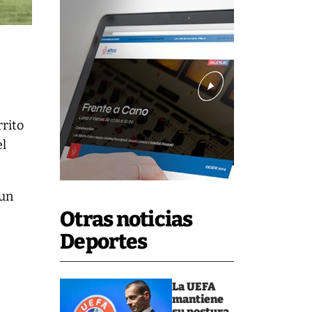
rrito
el
 un
Otras noticias
Deportes
La UEFA
mantiene
su postura