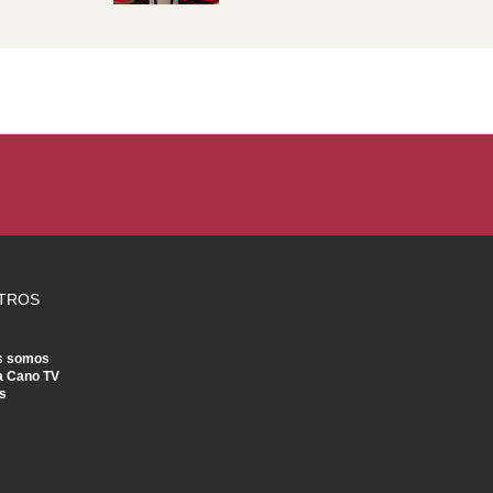
TROS
s somos
a Cano TV
s