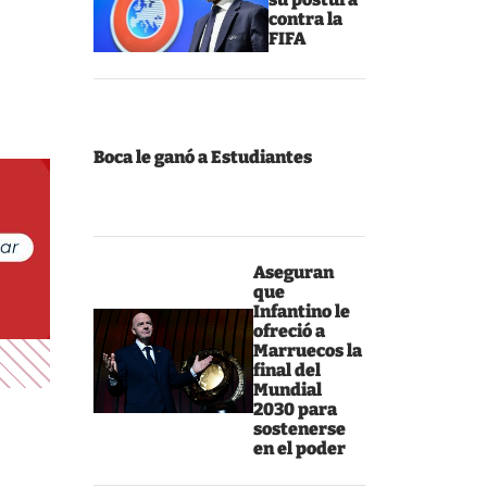
contra la
FIFA
Boca le ganó a Estudiantes
Aseguran
que
Infantino le
ofreció a
Marruecos la
final del
Mundial
2030 para
sostenerse
en el poder