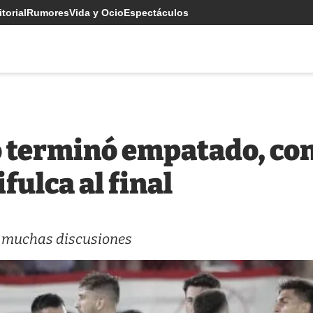
torial
Rumores
Vida y Ocio
Espectáculos
o terminó empatado, co
fulca al final
ez muchas discusiones