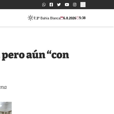
Buscar:
5:38
7.1º
Bahía Blanca
6.8.2026
2 pero aún “con
una