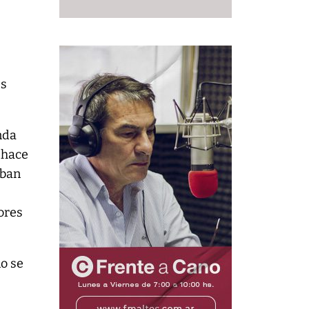
es
nda
 hace
aban
ores
o se