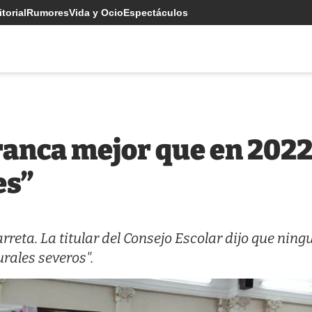
torial
Rumores
Vida y Ocio
Espectáculos
arranca mejor que en 202
es”
reta. La titular del Consejo Escolar dijo que ning
rales severos".