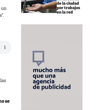
de la ciudad
por trabajos
a un
en la red
”.
las
no se