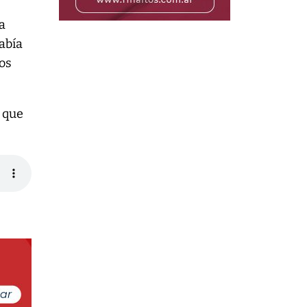
a
había
los
z que