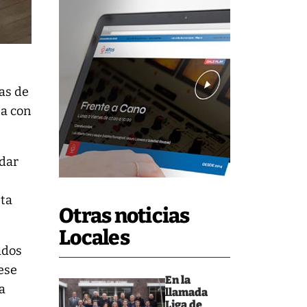
as de
ta con
 dar
sta
Otras noticias
Locales
ados
 ese
En la
a
llamada
Liga de