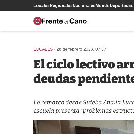
Locales
Regionales
Nacionales
Mundo
Deportes
Edi
-
LOCALES
28 de febrero 2023, 07:57
El ciclo lectivo 
deudas pendient
Lo remarcó desde Suteba Analía Lusar
escuela presenta "problemas estructu