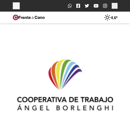
Buscar:
4.6º