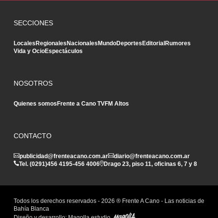
SECCIONES
Locales
Regionales
Nacionales
Mundo
Deportes
Editorial
Rumores
Vida y Ocio
Espectáculos
NOSOTROS
Quienes somos
Frente a Cano TV
FM Altos
CONTACTO
publicidad@frenteacano.com.ar
diario@frenteacano.com.ar
Tel. (0291)
456 4195
-
456 4006
Drago 23, piso 11, oficinas 6, 7 y 8
Todos los derechos reservados -
2026
® Frente A Cano - Las noticias de
Bahía Blanca
Diseño y desarrollo:
Magolla estudio