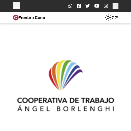
Buscar:
7.7º