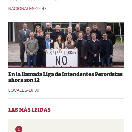
-
NACIONALES
19:47
En la llamada Liga de Intendentes Peronistas
ahora son 12
-
LOCALES
18:39
LAS MÁS LEIDAS
1