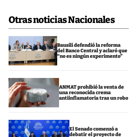
Otras noticias Nacionales
Bausili defendió la reforma
del Banco Central y aclaró que
“no es ningún experimento”
ANMAT prohibió la venta de
una reconocida crema
antiinflamatoria tras un robo
El Senado comenzó a
debatir el proyecto de