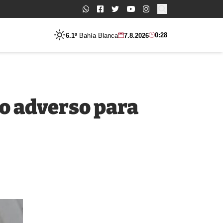
Buscar:
0:28
6.1º
Bahía Blanca
7.8.2026
to adverso para