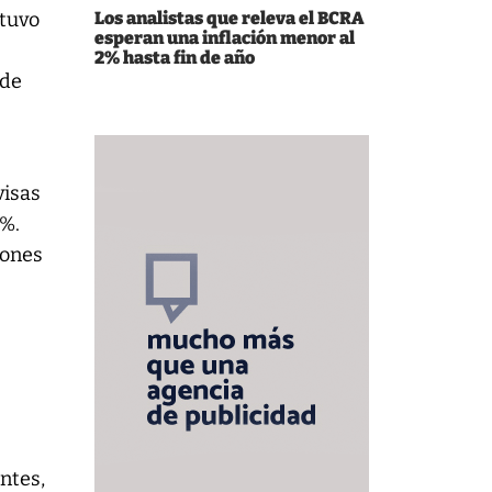
 tuvo
Los analistas que releva el BCRA
esperan una inflación menor al
2% hasta fin de año
 de
visas
0%.
iones
entes,