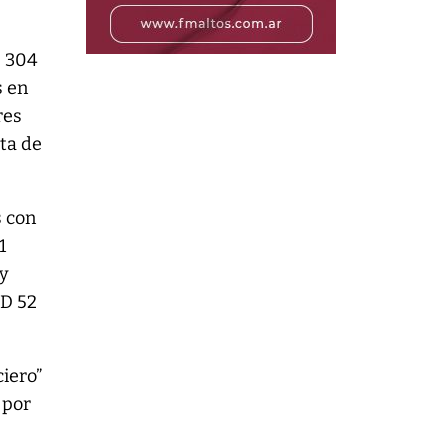
$ 304
s en
res
ta de
s con
1
 y
SD 52
ciero”
 por