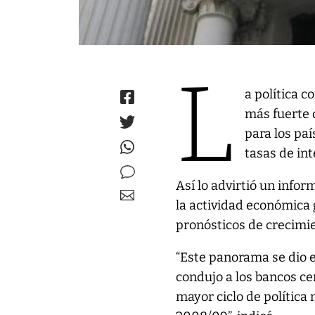
L
a política c
más fuerte d
para los pa
tasas de int
Así lo advirtió un infor
la actividad económica 
pronósticos de crecimi
“Este panorama se dio en
condujo a los bancos c
mayor ciclo de política 