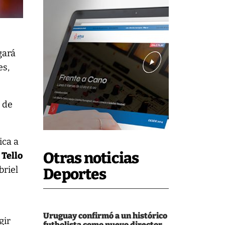
gará
es,
o de
ica a
Otras noticias
 Tello
briel
Deportes
Uruguay confirmó a un histórico
gir
futbolista como nuevo director