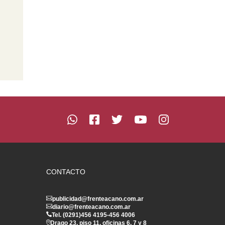
CONTACTO
publicidad@frenteacano.com.ar
diario@frenteacano.com.ar
Tel. (0291)
456 4195
-
456 4006
Drago 23, piso 11, oficinas 6, 7 y 8