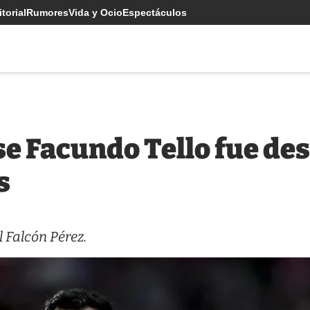
torial
Rumores
Vida y Ocio
Espectáculos
se Facundo Tello fue de
s
l Falcón Pérez.