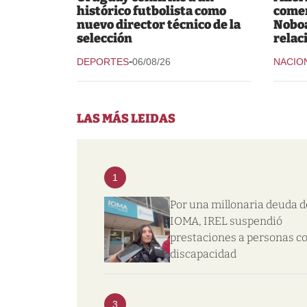
histórico futbolista como
comer
nuevo director técnico de la
Noboa
selección
relac
-
DEPORTES
06/08/26
NACIO
LAS MÁS LEIDAS
1
Por una millonaria deuda d
IOMA, IREL suspendió
prestaciones a personas c
discapacidad
3