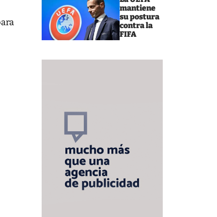
mantiene
su postura
para
contra la
FIFA