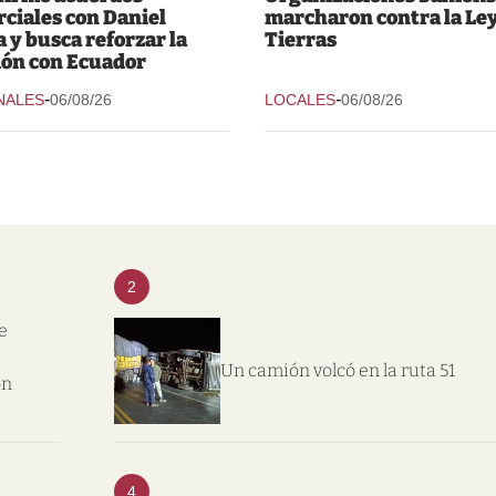
ciales con Daniel
marcharon contra la Ley
 y busca reforzar la
Tierras
ión con Ecuador
-
-
NALES
06/08/26
LOCALES
06/08/26
2
e
Un camión volcó en la ruta 51
on
4