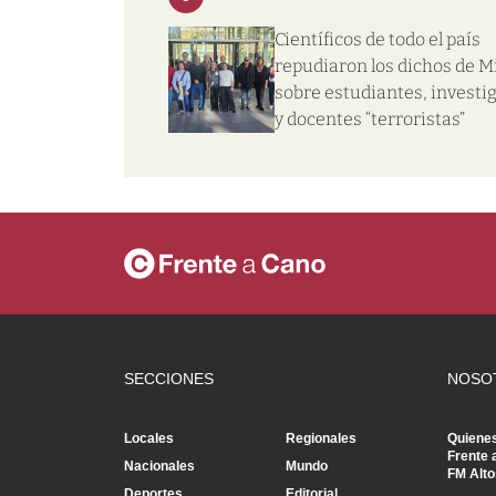
Científicos de todo el país
repudiaron los dichos de Mi
sobre estudiantes, investi
y docentes “terroristas”
SECCIONES
NOSO
Locales
Regionales
Quiene
Frente 
Nacionales
Mundo
FM Alto
Deportes
Editorial