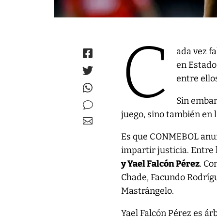
C
ada vez f
en Estados
entre ello
Sin embar
juego, sino también en l
Es que CONMEBOL anunci
impartir justicia. Entr
y Yael Falcón Pérez
. Co
Chade, Facundo Rodrígu
Mastrángelo.
Yael Falcón Pérez es árb