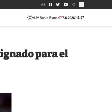
Buscar:
1:57
4.9º
Bahía Blanca
7.8.2026
signado para el