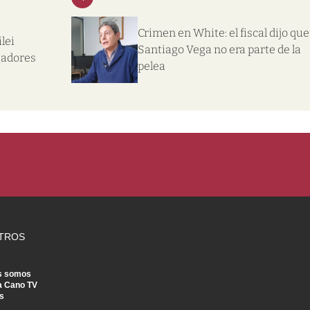
Crimen en White: el fiscal dijo que
lei
Santiago Vega no era parte de la
gadores
pelea
TROS
s somos
a Cano TV
s