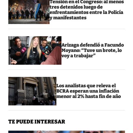
Tensión en el Congreso: al menos
tres detenidos luego de
enfrentamientos entre la Policía
y manifestantes
Arizaga defendió a Facundo
Moyano: “Tuve un brote, lo
voy a trabajar”
Los analistas que releva el
BCRA esperan una inflación
menor al 2% hasta fin de año
TE PUEDE INTERESAR