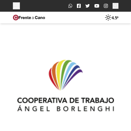
Buscar:
4.5º