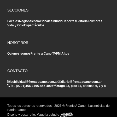
SECCIONES
Locales
Regionales
Nacionales
Mundo
Deportes
Editorial
Rumores
Vida y Ocio
Espectáculos
NOSOTROS
Quienes somos
Frente a Cano TV
FM Altos
CONTACTO
publicidad@frenteacano.com.ar
diario@frenteacano.com.ar
Tel. (0291)
456 4195
-
456 4006
Drago 23, piso 11, oficinas 6, 7 y 8
Todos los derechos reservados -
2026
® Frente A Cano - Las noticias de
Bahía Blanca
Diseño y desarrollo:
Magolla estudio