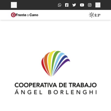
Buscar:
2.1º