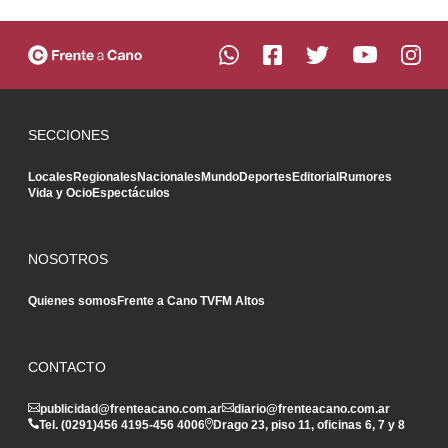
SECCIONES
Locales
Regionales
Nacionales
Mundo
Deportes
Editorial
Rumores
Vida y Ocio
Espectáculos
NOSOTROS
Quienes somos
Frente a Cano TV
FM Altos
CONTACTO
publicidad@frenteacano.com.ar
diario@frenteacano.com.ar
Tel. (0291)
456 4195
-
456 4006
Drago 23, piso 11, oficinas 6, 7 y 8