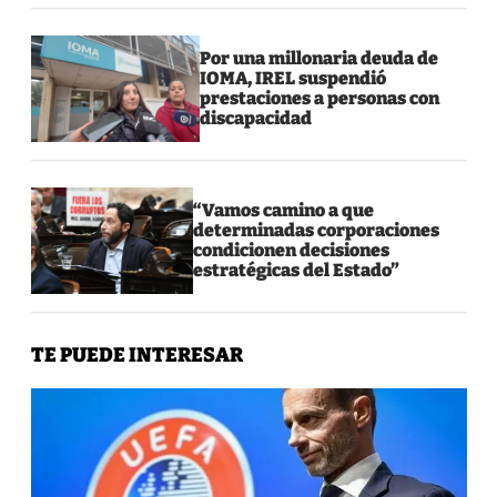
Por una millonaria deuda de
IOMA, IREL suspendió
prestaciones a personas con
discapacidad
“Vamos camino a que
determinadas corporaciones
condicionen decisiones
estratégicas del Estado”
TE PUEDE INTERESAR