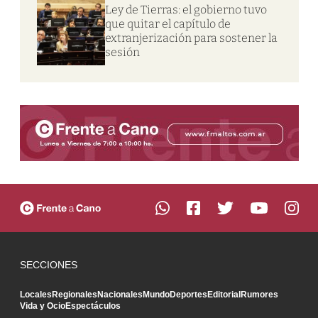
Ley de Tierras: el gobierno tuvo
que quitar el capítulo de
extranjerización para sostener la
sesión
SECCIONES
Locales
Regionales
Nacionales
Mundo
Deportes
Editorial
Rumores
Vida y Ocio
Espectáculos