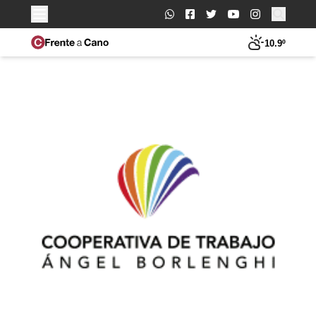
Buscar:
10.9º