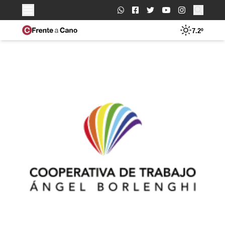
Buscar:
7.2º