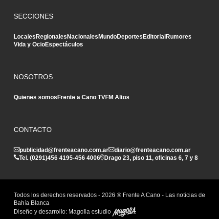
SECCIONES
Locales
Regionales
Nacionales
Mundo
Deportes
Editorial
Rumores
Vida y Ocio
Espectáculos
NOSOTROS
Quienes somos
Frente a Cano TV
FM Altos
CONTACTO
publicidad@frenteacano.com.ar
diario@frenteacano.com.ar
Tel. (0291)
456 4195
-
456 4006
Drago 23, piso 11, oficinas 6, 7 y 8
Todos los derechos reservados -
2026
® Frente A Cano - Las noticias de
Bahía Blanca
Diseño y desarrollo:
Magolla estudio