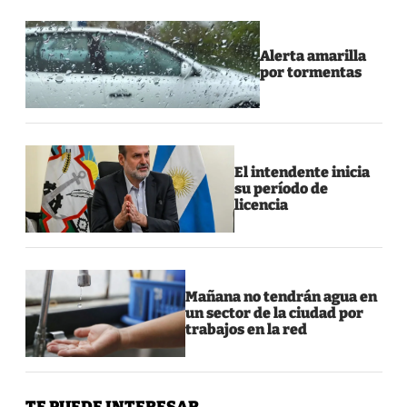
Alerta amarilla
por tormentas
El intendente inicia
su período de
licencia
Mañana no tendrán agua en
un sector de la ciudad por
trabajos en la red
TE PUEDE INTERESAR