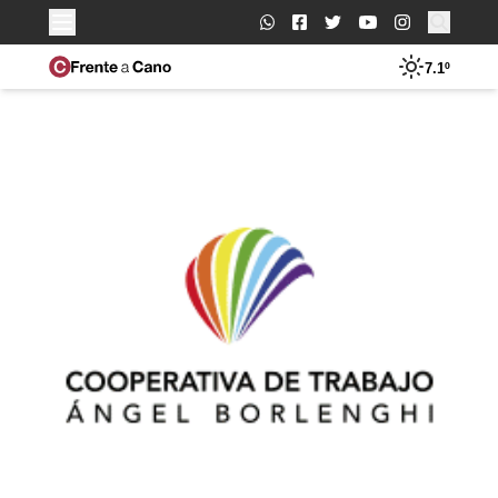
Buscar:
7.1º