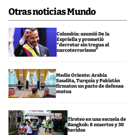
Otras noticias Mundo
Colombia: asumió De la
Espriella y prometió
“derrotar sin tregua al
narcoterrorismo”
Medio Oriente: Arabia
Saudita, Turquía y Pakistán
firmaton un pacto de defensa
mutua
Tiroteo en una escuela de
Bangkok: 8 muertos y 30
heridos