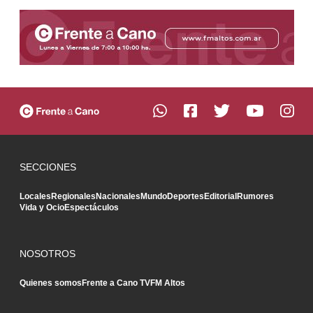
SECCIONES
Locales
Regionales
Nacionales
Mundo
Deportes
Editorial
Rumores
Vida y Ocio
Espectáculos
NOSOTROS
Quienes somos
Frente a Cano TV
FM Altos