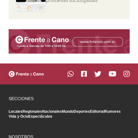
promesas incumplidas”
SECCIONES
Locales
Regionales
Nacionales
Mundo
Deportes
Editorial
Rumores
Vida y Ocio
Espectáculos
NOSOTROS