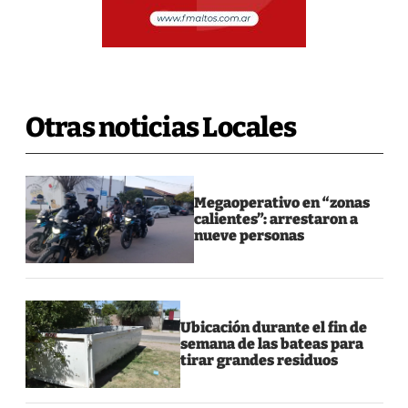
Otras noticias Locales
Megaoperativo en “zonas
calientes”: arrestaron a
nueve personas
Ubicación durante el fin de
semana de las bateas para
tirar grandes residuos