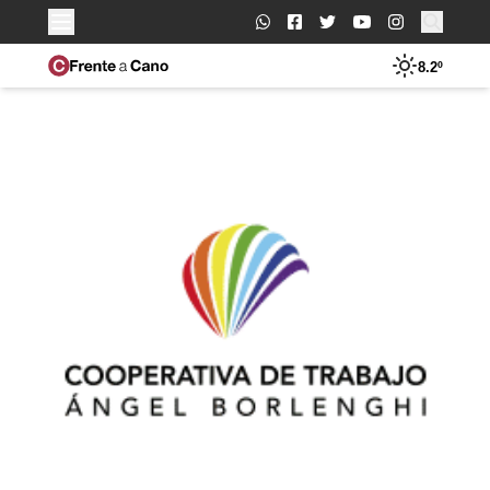
Buscar:
8.2º