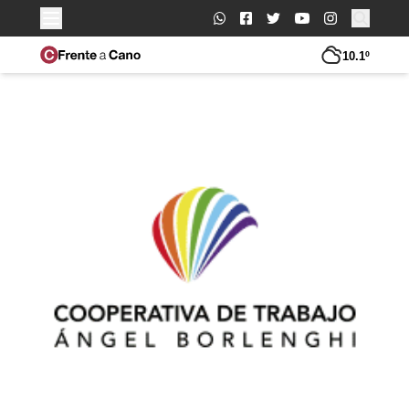
Buscar:
10.1º