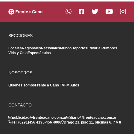
SECCIONES
Locales
Regionales
Nacionales
Mundo
Deportes
Editorial
Rumores
Vida y Ocio
Espectáculos
NOSOTROS
Quienes somos
Frente a Cano TV
FM Altos
CONTACTO
publicidad@frenteacano.com.ar
diario@frenteacano.com.ar
Tel. (0291)
456 4195
-
456 4006
Drago 23, piso 11, oficinas 6, 7 y 8