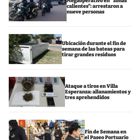
Megaoperativo en “zonas
calientes”: arrestaron a
nueve personas
Ubicación durante el fin de
semana de las bateas para
tirar grandes residuos
Ataque a tiros en Villa
Esperanza: allanamientos y
tres aprehendidos
Fin de Semana en
el Paseo Portuario