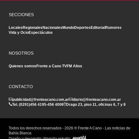
SECCIONES
Locales
Regionales
Nacionales
Mundo
Deportes
Editorial
Rumores
Vida y Ocio
Espectáculos
NOSOTROS
Quienes somos
Frente a Cano TV
FM Altos
CONTACTO
publicidad@frenteacano.com.ar
diario@frenteacano.com.ar
Tel. (0291)
456 4195
-
456 4006
Drago 23, piso 11, oficinas 6, 7 y 8
Todos los derechos reservados -
2026
® Frente A Cano - Las noticias de
Bahía Blanca
Diseño y desarrollo:
Magolla estudio