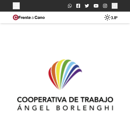
Buscar:
3.8º