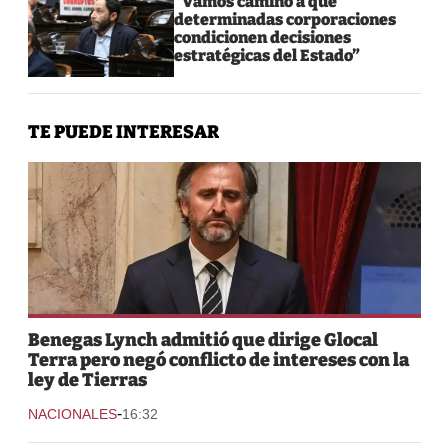
“Vamos camino a que
determinadas corporaciones
condicionen decisiones
estratégicas del Estado”
TE PUEDE INTERESAR
Benegas Lynch admitió que dirige Glocal
Terra pero negó conflicto de intereses con la
ley de Tierras
-
NACIONALES
16:32