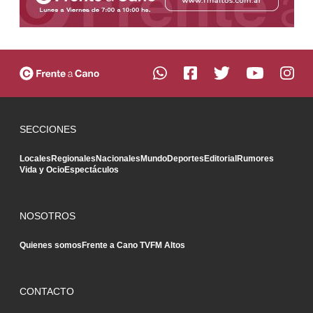
SECCIONES
Locales
Regionales
Nacionales
Mundo
Deportes
Editorial
Rumores
Vida y Ocio
Espectáculos
NOSOTROS
Quienes somos
Frente a Cano TV
FM Altos
CONTACTO