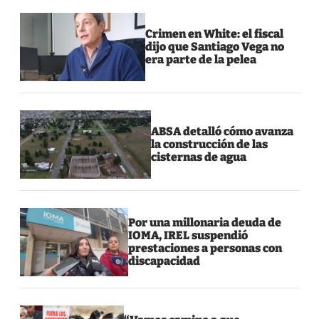
Crimen en White: el fiscal
dijo que Santiago Vega no
era parte de la pelea
ABSA detalló cómo avanza
la construcción de las
cisternas de agua
Por una millonaria deuda de
IOMA, IREL suspendió
prestaciones a personas con
discapacidad