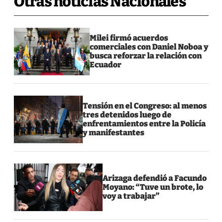
Otras noticias Nacionales
Milei firmó acuerdos
comerciales con Daniel Noboa y
busca reforzar la relación con
Ecuador
Tensión en el Congreso: al menos
tres detenidos luego de
enfrentamientos entre la Policía
y manifestantes
Arizaga defendió a Facundo
Moyano: “Tuve un brote, lo
voy a trabajar”