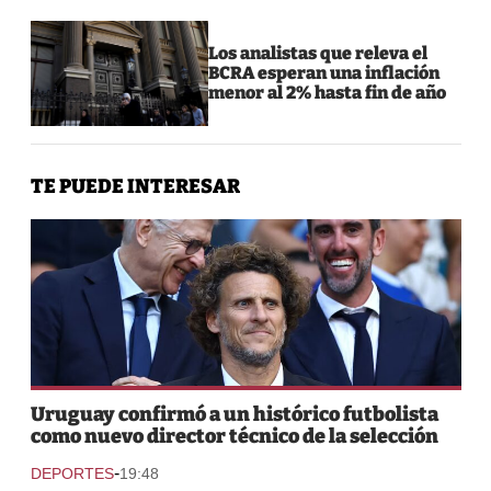
Los analistas que releva el
BCRA esperan una inflación
menor al 2% hasta fin de año
TE PUEDE INTERESAR
Uruguay confirmó a un histórico futbolista
como nuevo director técnico de la selección
-
DEPORTES
19:48