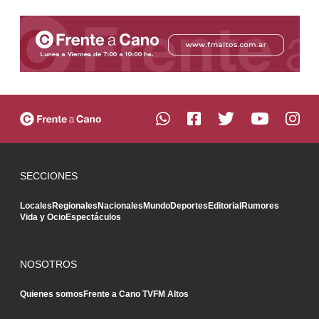
SECCIONES
Locales
Regionales
Nacionales
Mundo
Deportes
Editorial
Rumores
Vida y Ocio
Espectáculos
NOSOTROS
Quienes somos
Frente a Cano TV
FM Altos