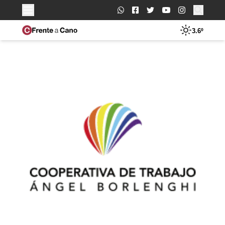
Buscar:
3.6º