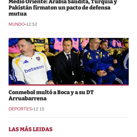
Medio Oriente: Arabia Saudita, Turquía y
Pakistán firmaton un pacto de defensa
mutua
-
MUNDO
12:52
Conmebol multó a Boca y a su DT
Arruabarrena
-
DEPORTES
12:15
LAS MÁS LEIDAS