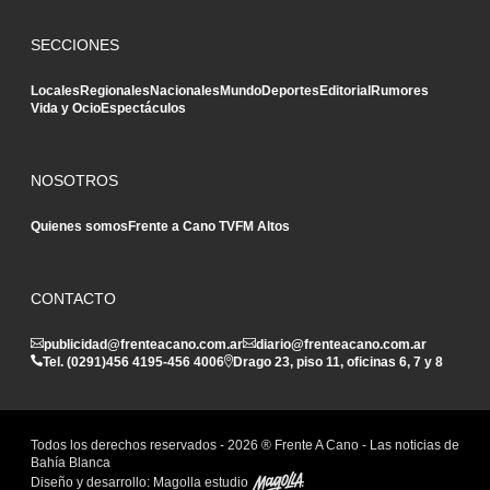
SECCIONES
Locales
Regionales
Nacionales
Mundo
Deportes
Editorial
Rumores
Vida y Ocio
Espectáculos
NOSOTROS
Quienes somos
Frente a Cano TV
FM Altos
CONTACTO
publicidad@frenteacano.com.ar
diario@frenteacano.com.ar
Tel. (0291)
456 4195
-
456 4006
Drago 23, piso 11, oficinas 6, 7 y 8
Todos los derechos reservados -
2026
® Frente A Cano - Las noticias de
Bahía Blanca
Diseño y desarrollo:
Magolla estudio