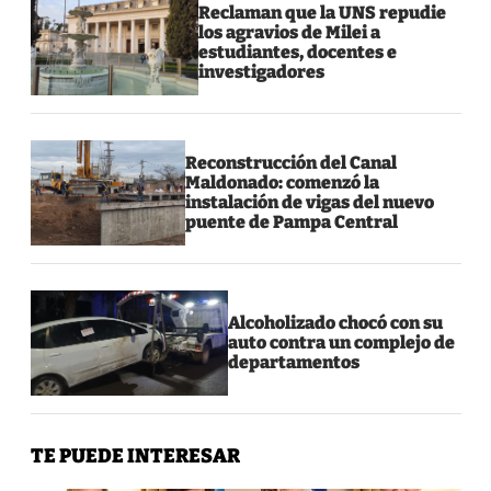
Reclaman que la UNS repudie
los agravios de Milei a
estudiantes, docentes e
investigadores
Reconstrucción del Canal
Maldonado: comenzó la
instalación de vigas del nuevo
puente de Pampa Central
Alcoholizado chocó con su
auto contra un complejo de
departamentos
TE PUEDE INTERESAR