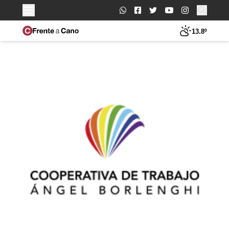
Buscar:
13.8º