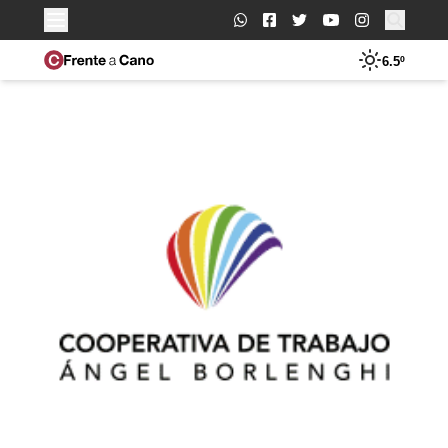
Buscar:
6.5º