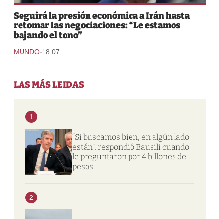
Seguirá la presión económica a Irán hasta
retomar las negociaciones: “Le estamos
bajando el tono”
-
MUNDO
18:07
LAS MÁS LEIDAS
1
“Si buscamos bien, en algún lado
están”, respondió Bausili cuando
le preguntaron por 4 billones de
pesos
2