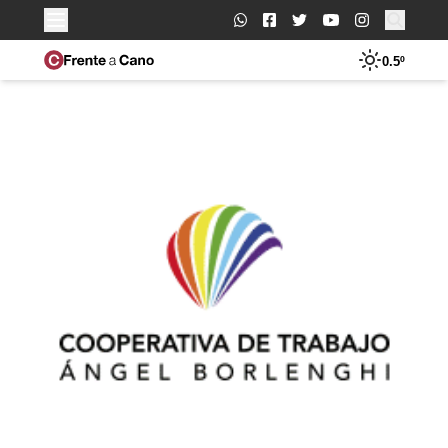
Buscar:
0.5º