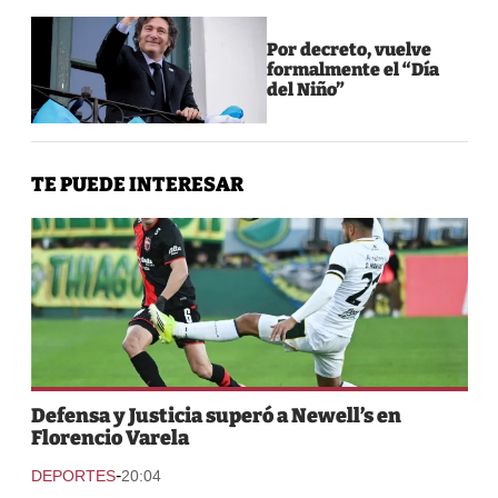
Por decreto, vuelve
formalmente el “Día
del Niño”
TE PUEDE INTERESAR
Defensa y Justicia superó a Newell’s en
Florencio Varela
-
DEPORTES
20:04