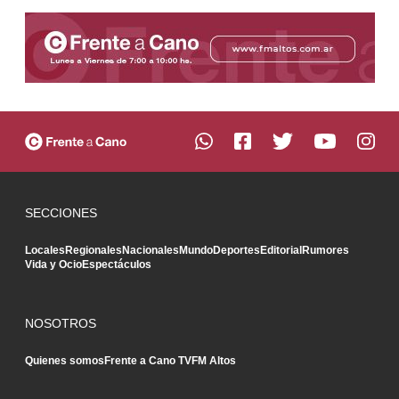
SECCIONES
Locales
Regionales
Nacionales
Mundo
Deportes
Editorial
Rumores
Vida y Ocio
Espectáculos
NOSOTROS
Quienes somos
Frente a Cano TV
FM Altos