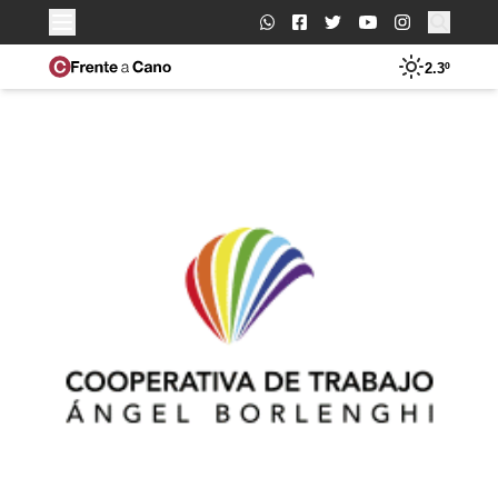
Buscar:
2.3º