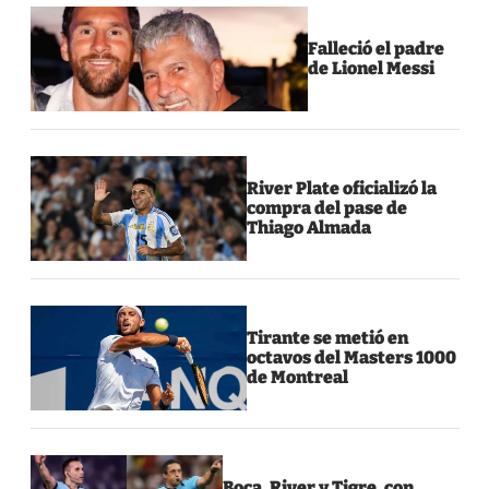
Falleció el padre
de Lionel Messi
River Plate oficializó la
compra del pase de
Thiago Almada
Tirante se metió en
octavos del Masters 1000
de Montreal
Boca, River y Tigre, con