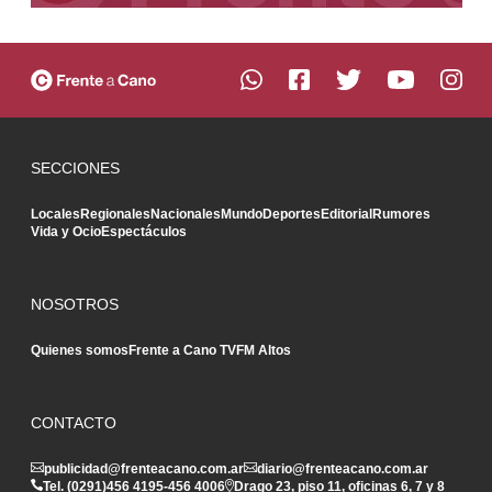
SECCIONES
Locales
Regionales
Nacionales
Mundo
Deportes
Editorial
Rumores
Vida y Ocio
Espectáculos
NOSOTROS
Quienes somos
Frente a Cano TV
FM Altos
CONTACTO
publicidad@frenteacano.com.ar
diario@frenteacano.com.ar
Tel. (0291)
456 4195
-
456 4006
Drago 23, piso 11, oficinas 6, 7 y 8