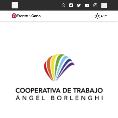
Buscar:
4.9º