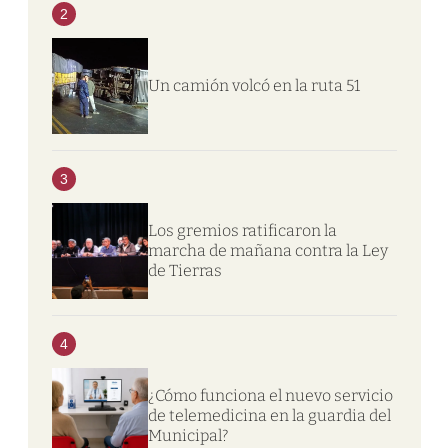
2
Un camión volcó en la ruta 51
3
Los gremios ratificaron la
marcha de mañana contra la Ley
de Tierras
4
¿Cómo funciona el nuevo servicio
de telemedicina en la guardia del
Municipal?