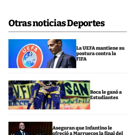
Otras noticias Deportes
La UEFA mantiene su
postura contra la
FIFA
Boca le ganó a
Estudiantes
Aseguran que Infantino le
ofreció a Marruecos la final del