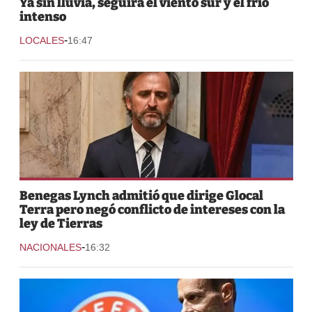
Ya sin lluvia, seguirá el viento sur y el frío
intenso
-
LOCALES
16:47
Benegas Lynch admitió que dirige Glocal
Terra pero negó conflicto de intereses con la
ley de Tierras
-
NACIONALES
16:32