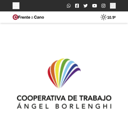
Buscar:
10.9º