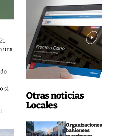
21
n una
ndo
o si
Otras noticias
Locales
l
Organizaciones
bahienses
marcharon