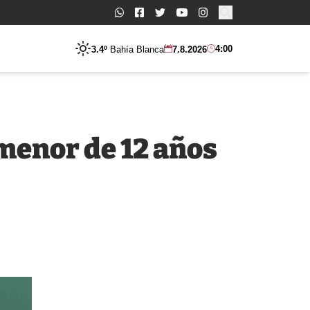
Buscar:
4:00
3.4º
Bahía Blanca
7.8.2026
menor de 12 años