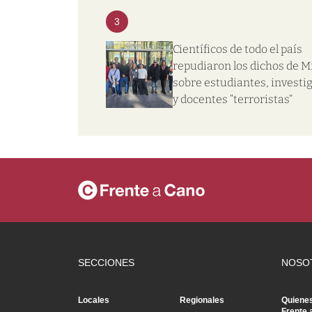
3
Científicos de todo el país
repudiaron los dichos de Mi
sobre estudiantes, investi
y docentes “terroristas”
SECCIONES
NOSO
Locales
Regionales
Quiene
Frente 