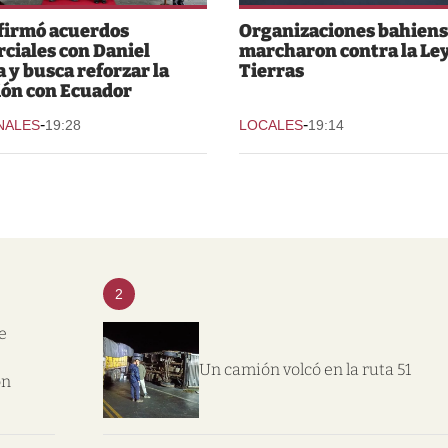
 firmó acuerdos
Organizaciones bahiens
ciales con Daniel
marcharon contra la Ley
 y busca reforzar la
Tierras
ión con Ecuador
-
-
NALES
19:28
LOCALES
19:14
2
e
Un camión volcó en la ruta 51
on