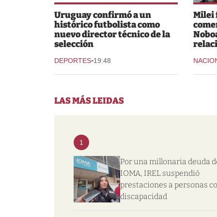
Uruguay confirmó a un
Milei
histórico futbolista como
comer
nuevo director técnico de la
Noboa
selección
relac
-
DEPORTES
19:48
NACIO
LAS MÁS LEIDAS
1
Por una millonaria deuda d
IOMA, IREL suspendió
prestaciones a personas c
discapacidad