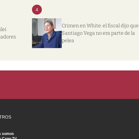
4
Crimen en White: el fiscal dijo que
lei
Santiago Vega no era parte de la
gadores
pelea
TROS
s somos
a Cano TV