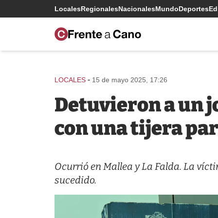
Locales
Regionales
Nacionales
Mundo
Deportes
Edi
-
LOCALES
15 de mayo 2025, 17:26
Detuvieron a un 
con una tijera pa
Ocurrió en Mallea y La Falda. La víct
sucedido.