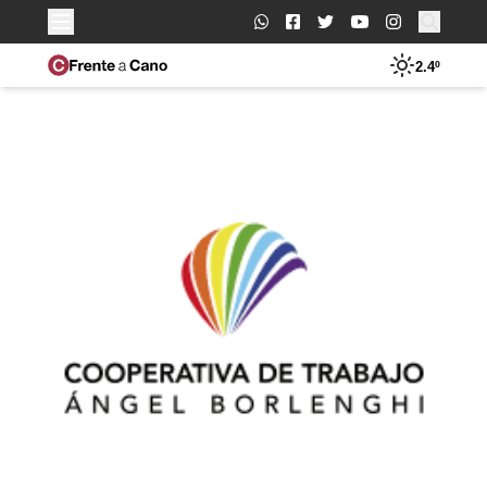
Buscar:
2.4º