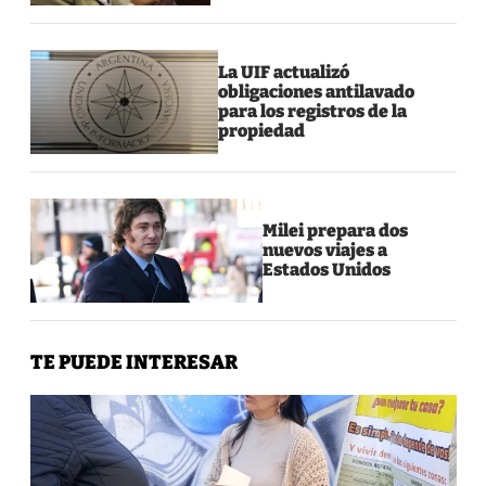
La UIF actualizó
obligaciones antilavado
para los registros de la
propiedad
Milei prepara dos
nuevos viajes a
Estados Unidos
TE PUEDE INTERESAR