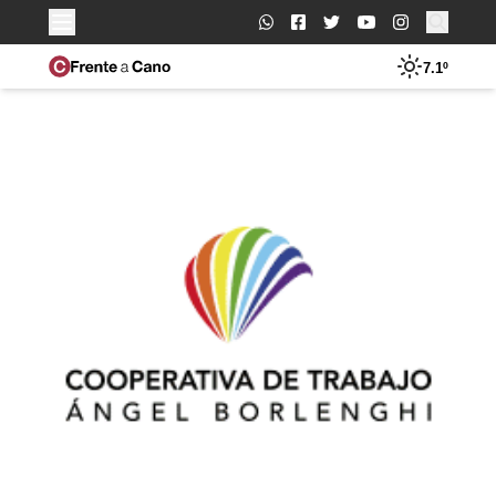
Buscar:
7.1º