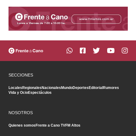
SECCIONES
Locales
Regionales
Nacionales
Mundo
Deportes
Editorial
Rumores
Vida y Ocio
Espectáculos
NOSOTROS
Quienes somos
Frente a Cano TV
FM Altos