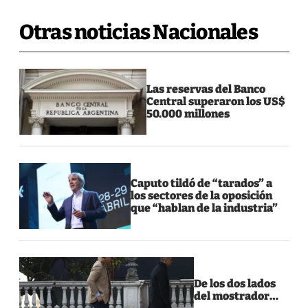
Otras noticias Nacionales
Las reservas del Banco
Central superaron los US$
50.000 millones
Caputo tildó de “tarados” a
los sectores de la oposición
que “hablan de la industria”
De los dos lados
del mostrador…