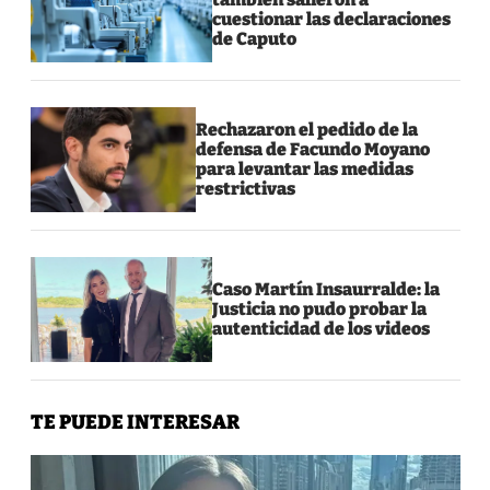
cuestionar las declaraciones
de Caputo
Rechazaron el pedido de la
defensa de Facundo Moyano
para levantar las medidas
restrictivas
Caso Martín Insaurralde: la
Justicia no pudo probar la
autenticidad de los videos
TE PUEDE INTERESAR