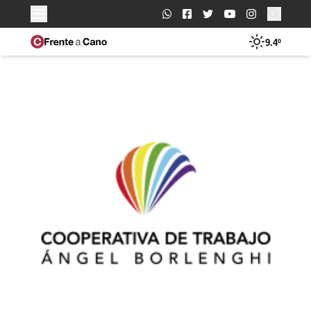
Buscar:
9.4º