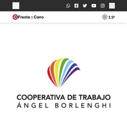
Buscar:
3.5º