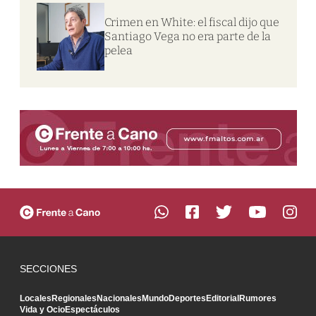
Crimen en White: el fiscal dijo que
Santiago Vega no era parte de la
pelea
SECCIONES
Locales
Regionales
Nacionales
Mundo
Deportes
Editorial
Rumores
Vida y Ocio
Espectáculos