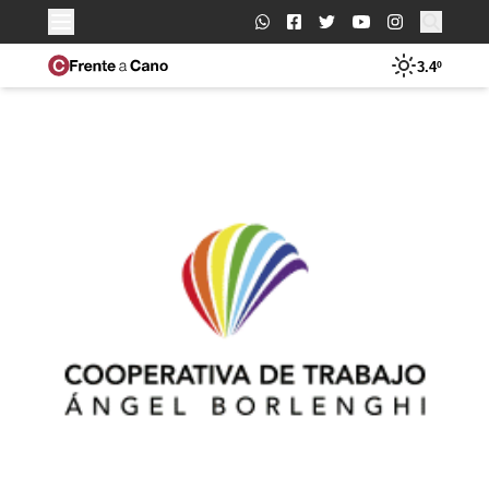
Buscar:
3.4º