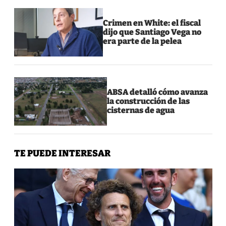
Crimen en White: el fiscal
dijo que Santiago Vega no
era parte de la pelea
ABSA detalló cómo avanza
la construcción de las
cisternas de agua
TE PUEDE INTERESAR